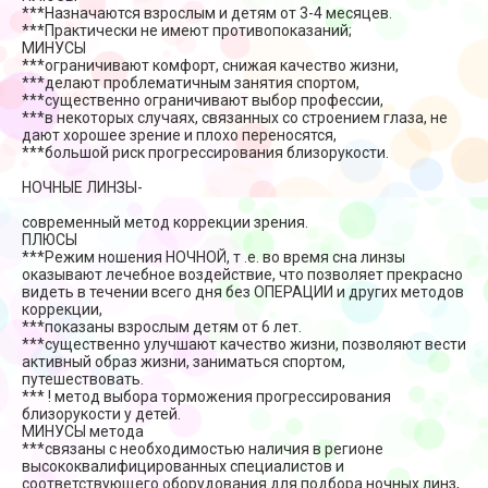
***Назначаются взрослым и детям от 3-4 месяцев.
***Практически не имеют противопоказаний;
МИНУСЫ
***ограничивают комфорт, снижая качество жизни,
***делают проблематичным занятия спортом,
***существенно ограничивают выбор профессии,
***в некоторых случаях, связанных со строением глаза, не
дают хорошее зрение и плохо переносятся,
***большой риск прогрессирования близорукости.
НОЧНЫЕ ЛИНЗЫ-
современный метод коррекции зрения.
ПЛЮСЫ
***Режим ношения НОЧНОЙ, т .е. во время сна линзы
оказывают лечебное воздействие, что позволяет прекрасно
видеть в течении всего дня без ОПЕРАЦИИ и других методов
коррекции,
***показаны взрослым детям от 6 лет.
***существенно улучшают качество жизни, позволяют вести
активный образ жизни, заниматься спортом,
путешествовать.
*** ! метод выбора торможения прогрессирования
близорукости у детей.
МИНУСЫ метода
***связаны с необходимостью наличия в регионе
высококвалифицированных специалистов и
соответствующего оборудования для подбора ночных линз,